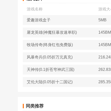
游戏名称
游戏大
爱趣游戏盒子
5MB
屠龙英雄(神魔狂暴攻速单职)
145BM
牧场传奇(终身红包免费版)
145BM
风暴奇兵(0.05折万元真充)
216.2
天神传(0.1折苍穹神武三国)
262.8
艾伦大陆(0.05折十二国记)
285.3
同类推荐