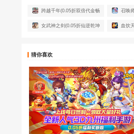
跨越千年(0.05折双倍代金畅玩版)
召唤师
女武神之剑(0.05折仙逆乾坤)
血饮天
猜你喜欢