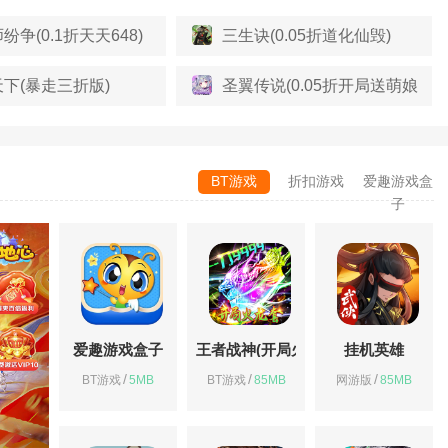
纷争(0.1折天天648)
三生诀(0.05折道化仙毁)
下(暴走三折版)
圣翼传说(0.05折开局送萌娘)
BT游戏
折扣游戏
爱趣游戏盒
子
爱趣游戏盒子
王者战神(开局火龙套)
挂机英雄
/
/
/
BT游戏
5MB
BT游戏
85MB
网游版
85MB