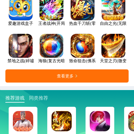
爱趣游戏盒子
王者战神(开局火龙套)
热血千刀斩(零氪送赞爆充)
自由之光(无限红包
禁地之战(碎墟诸天沉默)
海狼(复古光暗福利版)
致命狙击(佛系打金养老传奇)
天堂之刃(微变攻速
查看更多
推荐游戏
同类推荐