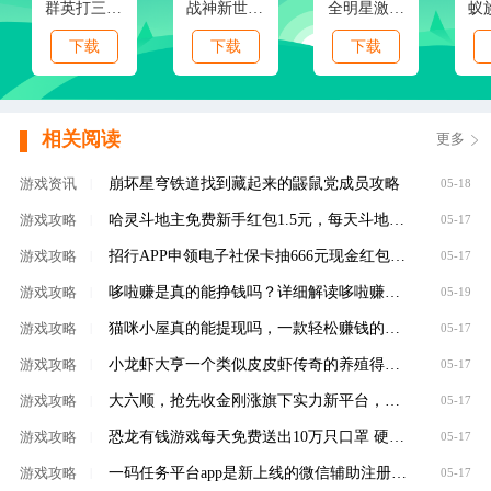
群英打三国(0.1春节特别版)
战神新世纪(免赞沉默开荒)
全明星激斗(内置0.1折新春版)
下载
下载
下载
相关阅读
更多
崩坏星穹铁道找到藏起来的鼹鼠党成员攻略
游戏资讯
|
05-18
哈灵斗地主免费新手红包1.5元，每天斗地主领元
游戏攻略
|
05-17
招行APP申领电子社保卡抽666元现金红包，100%有礼
游戏攻略
|
05-17
哆啦赚是真的能挣钱吗？详细解读哆啦赚是不是
游戏攻略
|
05-19
猫咪小屋真的能提现吗，一款轻松赚钱的养成类
游戏攻略
|
05-17
小龙虾大亨一个类似皮皮虾传奇的养殖得分红虾
游戏攻略
|
05-17
大六顺，抢先收金刚涨旗下实力新平台，转发单
游戏攻略
|
05-17
恐龙有钱游戏每天免费送出10万只口罩 硬核回馈
游戏攻略
|
05-17
一码任务平台app是新上线的微信辅助注册赚钱平
游戏攻略
|
05-17