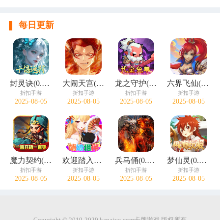
每日更新
封灵诀(0.05十倍返利免单版)
大闹天宫(0.05折开箱买断版)
龙之守护(0.05折代金免单)
六界飞仙(0.1折免费送6480)
折扣手游
折扣手游
折扣手游
折扣手游
2025-08-05
2025-08-05
2025-08-05
2025-08-05
魔力契约(江东儿郎0.05折)
欢迎踏入金戈铁马的战国世界！这里，广袤大地被战火肆意灼烧，巍峨城垣见证过无数次的攻防拉锯，残垣断壁诉说着往昔的惊心动魄。 风云变幻间，你将与白起等豪杰并肩同行，感受他们的壮志豪情。宫廷权谋诡谲，各方势
兵马俑(0.1折无双战国)
梦仙灵(0.05折怀旧畅玩版)
折扣手游
折扣手游
折扣手游
折扣手游
2025-08-05
2025-08-05
2025-08-05
2025-08-05
Copyright © 2019-2029 kapaiyx.com卡牌游戏 版权所有