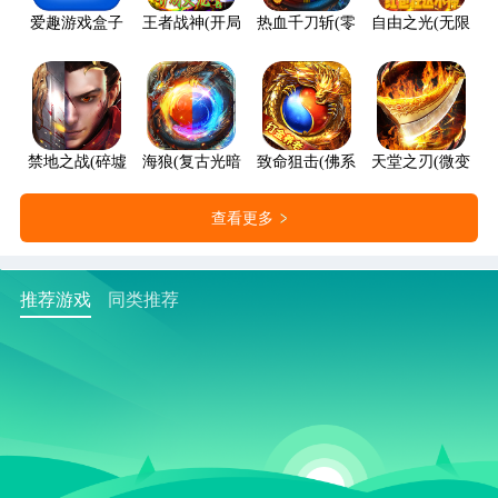
爱趣游戏盒子
王者战神(开局火龙套)
热血千刀斩(零氪送赞爆充)
自由之光(无限红包
禁地之战(碎墟诸天沉默)
海狼(复古光暗福利版)
致命狙击(佛系打金养老传奇)
天堂之刃(微变攻速
查看更多
推荐游戏
同类推荐