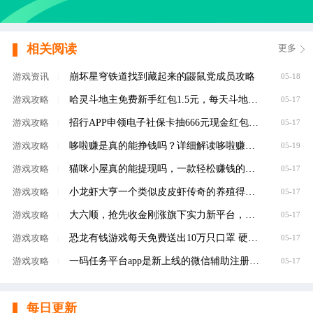
相关阅读
更多
崩坏星穹铁道找到藏起来的鼹鼠党成员攻略
游戏资讯
|
05-18
哈灵斗地主免费新手红包1.5元，每天斗地主领元
游戏攻略
|
05-17
招行APP申领电子社保卡抽666元现金红包，100%有礼
游戏攻略
|
05-17
哆啦赚是真的能挣钱吗？详细解读哆啦赚是不是
游戏攻略
|
05-19
猫咪小屋真的能提现吗，一款轻松赚钱的养成类
游戏攻略
|
05-17
小龙虾大亨一个类似皮皮虾传奇的养殖得分红虾
游戏攻略
|
05-17
大六顺，抢先收金刚涨旗下实力新平台，转发单
游戏攻略
|
05-17
恐龙有钱游戏每天免费送出10万只口罩 硬核回馈
游戏攻略
|
05-17
一码任务平台app是新上线的微信辅助注册赚钱平
游戏攻略
|
05-17
每日更新