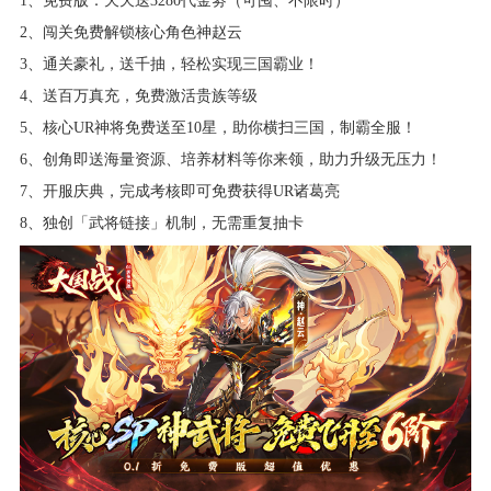
1、免费版：天天送3280代金劵（可囤、不限时）
2、闯关免费解锁核心角色神赵云
3、通关豪礼，送千抽，轻松实现三国霸业！
4、送百万真充，免费激活贵族等级
5、核心UR神将免费送至10星，助你横扫三国，制霸全服！
6、创角即送海量资源、培养材料等你来领，助力升级无压力！
7、开服庆典，完成考核即可免费获得UR诸葛亮
8、独创「武将链接」机制，无需重复抽卡