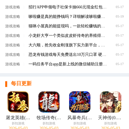
招行APP申领电子社保卡抽666元现金红包，100%有礼
游戏攻略
|
05-17
哆啦赚是真的能挣钱吗？详细解读哆啦赚是不是
游戏攻略
|
05-19
猫咪小屋真的能提现吗，一款轻松赚钱的养成类
游戏攻略
|
05-17
小龙虾大亨一个类似皮皮虾传奇的养殖得分红虾
游戏攻略
|
05-17
大六顺，抢先收金刚涨旗下实力新平台，转发单
游戏攻略
|
05-17
恐龙有钱游戏每天免费送出10万只口罩 硬核回馈
游戏攻略
|
05-17
一码任务平台app是新上线的微信辅助注册赚钱平
游戏攻略
|
05-17
每日更新
屠龙英雄(神魔狂暴攻速单职)
牧场传奇(终身红包免费版)
风暴奇兵(0.05折万元真充)
天神传(0.1折苍穹神武三国)
折扣游戏
折扣游戏
折扣游戏
折扣游戏
2026-05-03
2026-05-03
2026-05-03
2026-05-03