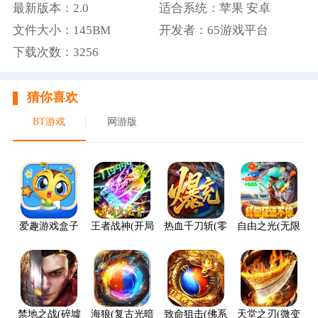
最新版本：2.0
适合系统：苹果 安卓
文件大小：145BM
开发者：65游戏平台
下载次数：3256
猜你喜欢
BT游戏
网游版
爱趣游戏盒子
王者战神(开局火龙套)
热血千刀斩(零氪送赞爆充)
自由之光(无限红包
禁地之战(碎墟诸天沉默)
海狼(复古光暗福利版)
致命狙击(佛系打金养老传奇)
天堂之刃(微变攻速