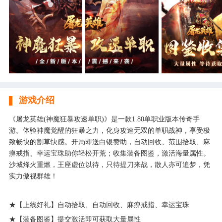
游戏介绍
《屠龙英雄(神魔狂暴攻速单职)》是一款1.80单职业版本传奇手
游。体验神魔觉醒的狂暴之力，化身攻速无双的单职战神，享受极
致畅快的割草快感。开局即送白银赞助，自动回收、范围拾取、麻
痹戒指、幸运宝珠助你轻松开荒；收集装备图鉴，激活海量属性。
沙城烽火重燃，王座虚位以待，只待提刀来战，散人亦可追梦，凭
实力傲视群雄！
★【上线好礼】自动拾取、自动回收、麻痹戒指、幸运宝珠
★【装备图鉴】提交激活即可获取大量属性