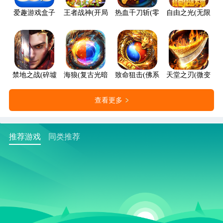
爱趣游戏盒子
王者战神(开局火龙套)
热血千刀斩(零氪送赞爆充)
自由之光(无限红包
禁地之战(碎墟诸天沉默)
海狼(复古光暗福利版)
致命狙击(佛系打金养老传奇)
天堂之刃(微变攻速
查看更多
推荐游戏
同类推荐