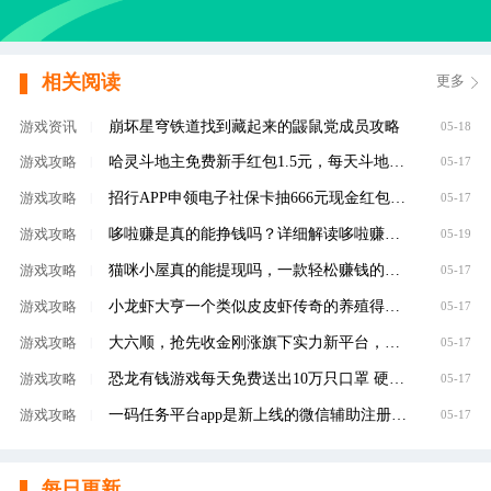
相关阅读
更多
崩坏星穹铁道找到藏起来的鼹鼠党成员攻略
游戏资讯
|
05-18
哈灵斗地主免费新手红包1.5元，每天斗地主领元
游戏攻略
|
05-17
招行APP申领电子社保卡抽666元现金红包，100%有礼
游戏攻略
|
05-17
哆啦赚是真的能挣钱吗？详细解读哆啦赚是不是
游戏攻略
|
05-19
猫咪小屋真的能提现吗，一款轻松赚钱的养成类
游戏攻略
|
05-17
小龙虾大亨一个类似皮皮虾传奇的养殖得分红虾
游戏攻略
|
05-17
大六顺，抢先收金刚涨旗下实力新平台，转发单
游戏攻略
|
05-17
恐龙有钱游戏每天免费送出10万只口罩 硬核回馈
游戏攻略
|
05-17
一码任务平台app是新上线的微信辅助注册赚钱平
游戏攻略
|
05-17
每日更新