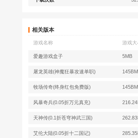
相关版本
游戏名称
游戏大
爱趣游戏盒子
5MB
屠龙英雄(神魔狂暴攻速单职)
145BM
牧场传奇(终身红包免费版)
145BM
风暴奇兵(0.05折万元真充)
216.2
天神传(0.1折苍穹神武三国)
262.8
艾伦大陆(0.05折十二国记)
285.3