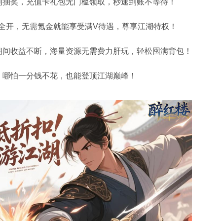
利抽奖，充值卡礼包无门槛领取，秒速到账不等待！
权一键全开，无需氪金就能享受满V待遇，尊享江湖特权！
期间收益不断，海量资源无需费力肝玩，轻松囤满背包！
，哪怕一分钱不花，也能登顶江湖巅峰！