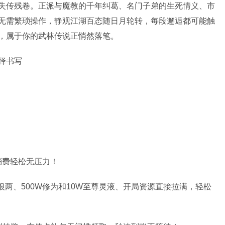
失传残卷。正派与魔教的千年纠葛、名门子弟的生死情义、市
无需繁琐操作，静观江湖百态随日月轮转，每段邂逅都可能触
，属于你的武林传说正悄然落笔。
择书写
消费轻松无压力！
0W银两、500W修为和10W至尊灵液、开局资源直接拉满，轻松