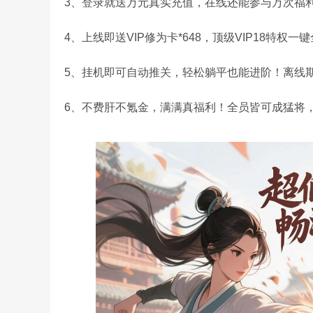
3、登录就送万元真实充值，在线还能参与万次福
4、上线即送VIP修为卡*648，顶级VIP18特
5、挂机即可自动推关，轻松躺平也能进阶！离线
6、不费肝不氪金，满满真福利！全员皆可成猛将