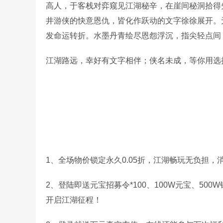
高人，于客栈对弈窥见江湖秘辛，在崖间秘洞拾得
井游侠的快意恩仇，皆化作跃动的文字徐徐展开。
发命运转折。水墨丹青绘尽恩怨浮沉，指尖轻点间
江湖路远，幸好有文字相伴；侠名未成，等你用选
1、全场物价锁定永久0.05折，江湖畅玩无负担，
2、登陆即送元宝招募令*100、100W元宝、50
开启江湖征程！