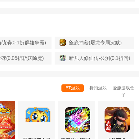
萌消(0.1折群雄争霸)
釜底抽薪(屠龙专属沉默)
碑(0.05折斩妖除魔)
新凡人修仙传-公测(0.1折问道诛
BT游戏
折扣游戏
爱趣游戏盒
子