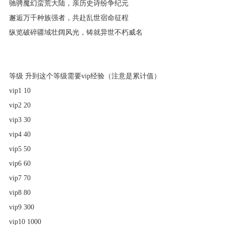
驰骋魔幻蛮荒大陆，亲历史诗纷争纪元
邂逅万千种族强者，共赴乱世宿命征程
纵览破碎疆域壮阔风光，铸就异世不朽威名
等级 升到这个等级需要vip经验（注意是累计值）
vip1 10
vip2 20
vip3 30
vip4 40
vip5 50
vip6 60
vip7 70
vip8 80
vip9 300
vip10 1000