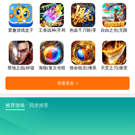
爱趣游戏盒子
王者战神(开局火龙套)
热血千刀斩(零氪送赞爆充)
自由之光(无限红包
禁地之战(碎墟诸天沉默)
海狼(复古光暗福利版)
致命狙击(佛系打金养老传奇)
天堂之刃(微变攻速
查看更多
推荐游戏
同类推荐