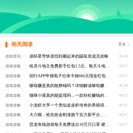
相关阅读
更多
崩坏星穹铁道找到藏起来的鼹鼠党成员攻略
游戏资讯
|
05-18
哈灵斗地主免费新手红包1.5元，每天斗地主领元
游戏攻略
|
05-17
招行APP申领电子社保卡抽666元现金红包，100%有礼
游戏攻略
|
05-17
哆啦赚是真的能挣钱吗？详细解读哆啦赚是不是
游戏攻略
|
05-19
猫咪小屋真的能提现吗，一款轻松赚钱的养成类
游戏攻略
|
05-17
小龙虾大亨一个类似皮皮虾传奇的养殖得分红虾
游戏攻略
|
05-17
大六顺，抢先收金刚涨旗下实力新平台，转发单
游戏攻略
|
05-17
恐龙有钱游戏每天免费送出10万只口罩 硬核回馈
游戏攻略
|
05-17