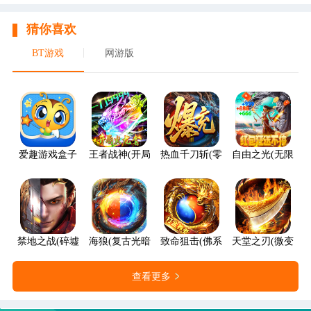
猜你喜欢
BT游戏
网游版
爱趣游戏盒子
王者战神(开局火龙套)
热血千刀斩(零氪送赞爆充)
自由之光(无限红包
禁地之战(碎墟诸天沉默)
海狼(复古光暗福利版)
致命狙击(佛系打金养老传奇)
天堂之刃(微变攻速
查看更多