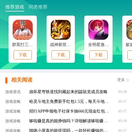
推荐游戏
同类推荐
群英打三国(0.1春节特别版)
战神新世纪(免赞沉默开荒)
全明星激斗(内置0.1折新春版)
下载
下载
下载
相关阅读
更多
崩坏星穹铁道找到藏起来的鼹鼠党成员攻略
游戏资讯
|
05-18
哈灵斗地主免费新手红包1.5元，每天斗地主领元
游戏攻略
|
05-17
招行APP申领电子社保卡抽666元现金红包，100%有礼
游戏攻略
|
05-17
哆啦赚是真的能挣钱吗？详细解读哆啦赚是不是
游戏攻略
|
05-19
猫咪小屋真的能提现吗，一款轻松赚钱的养成类
游戏攻略
|
05-17