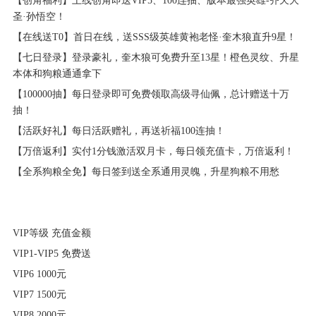
【创角福利】上线创角即送VIP5、100连抽、版本最强英雄-齐天大
圣·孙悟空！
【在线送T0】首日在线，送SSS级英雄黄袍老怪·奎木狼直升9星！
【七日登录】登录豪礼，奎木狼可免费升至13星！橙色灵纹、升星
本体和狗粮通通拿下
【100000抽】每日登录即可免费领取高级寻仙佩，总计赠送十万
抽！
【活跃好礼】每日活跃赠礼，再送祈福100连抽！
【万倍返利】实付1分钱激活双月卡，每日领充值卡，万倍返利！
【全系狗粮全免】每日签到送全系通用灵魄，升星狗粮不用愁
VIP等级 充值金额
VIP1-VIP5 免费送
VIP6 1000元
VIP7 1500元
VIP8 2000元