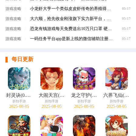
小龙虾大亨一个类似皮皮虾传奇的养殖得分红虾
游戏攻略
|
05-17
大六顺，抢先收金刚涨旗下实力新平台，转发单
游戏攻略
|
05-17
恐龙有钱游戏每天免费送出10万只口罩 硬核回馈
游戏攻略
|
05-17
一码任务平台app是新上线的微信辅助注册赚钱平
游戏攻略
|
05-17
每日更新
封灵诀(0.05十倍返利免单版)
大闹天宫(0.05折开箱买断版)
龙之守护(0.05折代金免单)
六界飞仙(0.1折免费送6480)
折扣手游
折扣手游
折扣手游
折扣手游
2025-08-05
2025-08-05
2025-08-05
2025-08-05