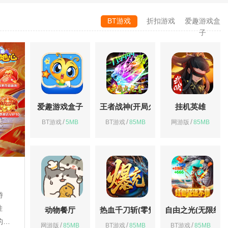
BT游戏
折扣游戏
爱趣游戏盒
子
爱趣游戏盒子
王者战神(开局火龙套)
挂机英雄
/
/
/
BT游戏
5MB
BT游戏
85MB
网游版
85MB
游
挂
动物餐厅
热血千刀斩(零氪送赞爆充)
自由之光(无限红包
的难
/
/
/
网游版
85MB
BT游戏
85MB
BT游戏
85MB