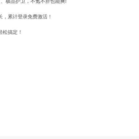
台、极品护卫，不氪不肝也能爽!
长，累计登录免费激活！
轻松搞定！