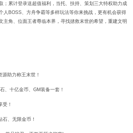
取；累计登录送超值福利，当托、扶持、策划三大特权助力成
个人BOSS、方舟争霸等多样玩法等你来挑战，更有机会获得
文主角、位面王者尊临本界，寻找拯救末世的希望，重建文明
断资源助力称王末世！
万钻石、十亿金币、GM装备一套！
享受！
钻石、无限金币！