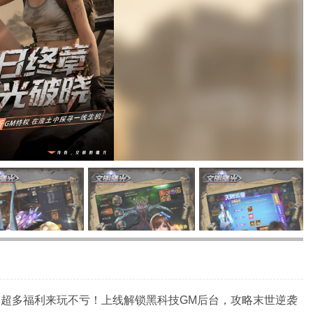
线，超多福利来玩不亏！上线解锁黑科技GM后台，攻略末世逆袭