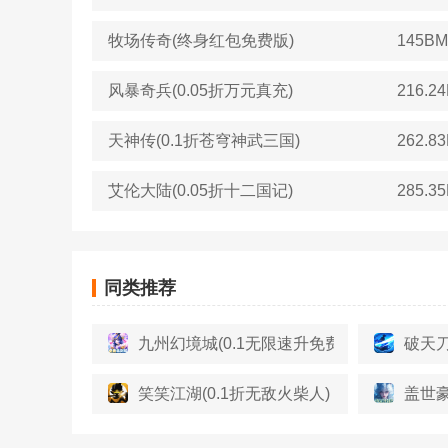
牧场传奇(终身红包免费版)
145BM
风暴奇兵(0.05折万元真充)
216.2
天神传(0.1折苍穹神武三国)
262.8
艾伦大陆(0.05折十二国记)
285.3
同类推荐
九州幻境城(0.1无限速升免费版)
破天刀
笑笑江湖(0.1折无敌火柴人)
盖世豪