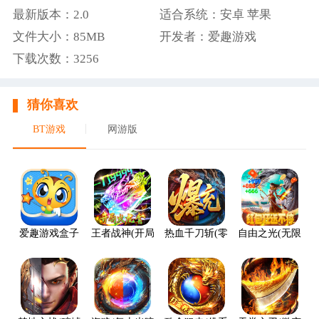
最新版本：2.0
适合系统：安卓 苹果
文件大小：85MB
开发者：爱趣游戏
下载次数：3256
猜你喜欢
BT游戏
网游版
爱趣游戏盒子
王者战神(开局火龙套)
热血千刀斩(零氪送赞爆充)
自由之光(无限红包