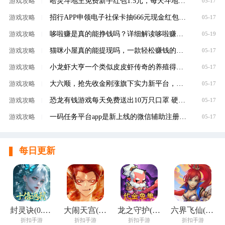
哈灵斗地主免费新手红包1.5元，每天斗地主领元
游戏攻略
|
05-17
招行APP申领电子社保卡抽666元现金红包，100%有礼
游戏攻略
|
05-17
哆啦赚是真的能挣钱吗？详细解读哆啦赚是不是
游戏攻略
|
05-19
猫咪小屋真的能提现吗，一款轻松赚钱的养成类
游戏攻略
|
05-17
小龙虾大亨一个类似皮皮虾传奇的养殖得分红虾
游戏攻略
|
05-17
大六顺，抢先收金刚涨旗下实力新平台，转发单
游戏攻略
|
05-17
恐龙有钱游戏每天免费送出10万只口罩 硬核回馈
游戏攻略
|
05-17
一码任务平台app是新上线的微信辅助注册赚钱平
游戏攻略
|
05-17
每日更新
封灵诀(0.05十倍返利免单版)
大闹天宫(0.05折开箱买断版)
龙之守护(0.05折代金免单)
六界飞仙(0.1折免费送6480)
折扣手游
折扣手游
折扣手游
折扣手游