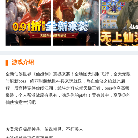
游戏介绍
全新仙侠世界《仙姬剑》震撼来袭！全地图无限制飞行，全天无限
时刷新boss，绚丽时装绝世神兵来玩就送，热血仙侠之旅就此启
程！后宫恃宠伴你闯江湖，武斗之巅成就天梯王者，boss抢夺高频
爆装，个人帮派战应有尽有，满足你的pk欲！置身其中，享受你的
仙侠快意生活吧
★登录送极品神兵、传说精灵、不朽美人