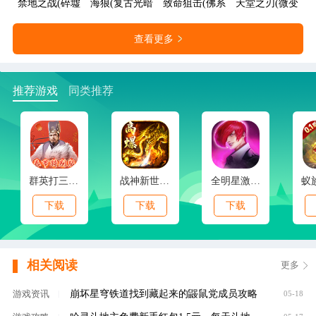
禁地之战(碎墟诸天沉默)
海狼(复古光暗福利版)
致命狙击(佛系打金养老传奇)
天堂之刃(微变攻速
查看更多
推荐游戏
同类推荐
群英打三国(0.1春节特别版)
战神新世纪(免赞沉默开荒)
全明星激斗(内置0.1折新春版)
下载
下载
下载
相关阅读
更多
崩坏星穹铁道找到藏起来的鼹鼠党成员攻略
游戏资讯
|
05-18