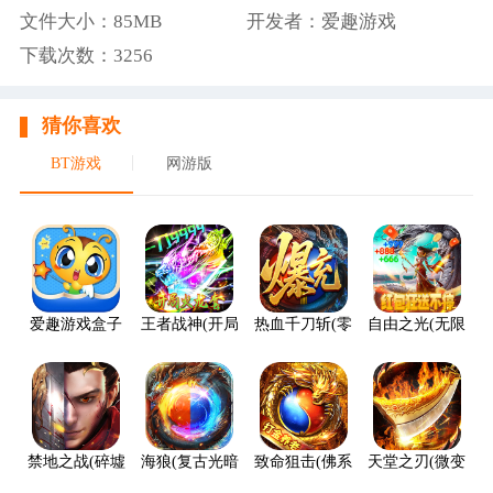
文件大小：85MB
开发者：爱趣游戏
下载次数：3256
猜你喜欢
BT游戏
网游版
爱趣游戏盒子
王者战神(开局火龙套)
热血千刀斩(零氪送赞爆充)
自由之光(无限红包
禁地之战(碎墟诸天沉默)
海狼(复古光暗福利版)
致命狙击(佛系打金养老传奇)
天堂之刃(微变攻速