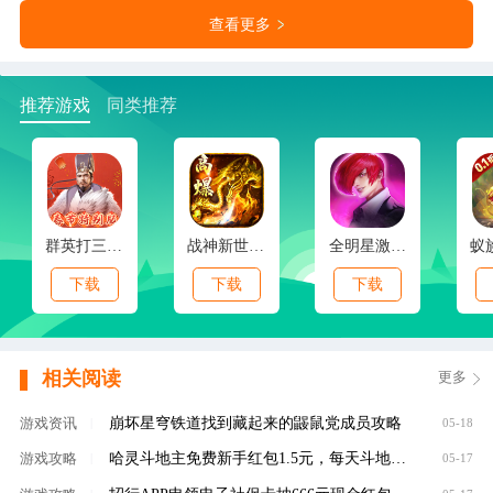
查看更多
推荐游戏
同类推荐
群英打三国(0.1春节特别版)
战神新世纪(免赞沉默开荒)
全明星激斗(内置0.1折新春版)
下载
下载
下载
相关阅读
更多
崩坏星穹铁道找到藏起来的鼹鼠党成员攻略
游戏资讯
|
05-18
哈灵斗地主免费新手红包1.5元，每天斗地主领元
游戏攻略
|
05-17