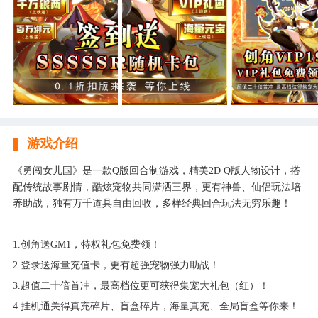
游戏介绍
《勇闯女儿国》是一款Q版回合制游戏，精美2D Q版人物设计，搭
配传统故事剧情，酷炫宠物共同潇洒三界，更有神兽、仙侣玩法培
养助战，独有万千道具自由回收，多样经典回合玩法无穷乐趣！
1.创角送GM1，特权礼包免费领！
2.登录送海量充值卡，更有超强宠物强力助战！
3.超值二十倍首冲，最高档位更可获得集宠大礼包（红）！
4.挂机通关得真充碎片、盲盒碎片，海量真充、全局盲盒等你来！