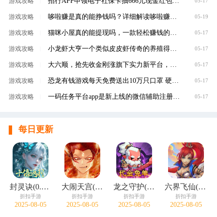
招行APP申领电子社保卡抽666元现金红包，100%有礼
游戏攻略
|
05-17
哆啦赚是真的能挣钱吗？详细解读哆啦赚是不是
游戏攻略
|
05-19
猫咪小屋真的能提现吗，一款轻松赚钱的养成类
游戏攻略
|
05-17
小龙虾大亨一个类似皮皮虾传奇的养殖得分红虾
游戏攻略
|
05-17
大六顺，抢先收金刚涨旗下实力新平台，转发单
游戏攻略
|
05-17
恐龙有钱游戏每天免费送出10万只口罩 硬核回馈
游戏攻略
|
05-17
一码任务平台app是新上线的微信辅助注册赚钱平
游戏攻略
|
05-17
每日更新
封灵诀(0.05十倍返利免单版)
大闹天宫(0.05折开箱买断版)
龙之守护(0.05折代金免单)
六界飞仙(0.1折免费送6480)
折扣手游
折扣手游
折扣手游
折扣手游
2025-08-05
2025-08-05
2025-08-05
2025-08-05