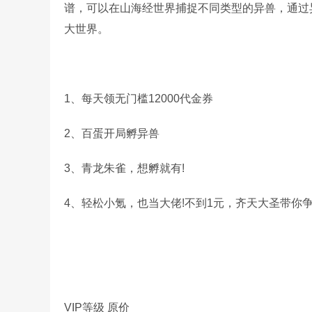
谱，可以在山海经世界捕捉不同类型的异兽，通过
大世界。
1、每天领无门槛12000代金券
2、百蛋开局孵异兽
3、青龙朱雀，想孵就有!
4、轻松小氪，也当大佬!不到1元，齐天大圣带你
VIP等级 原价