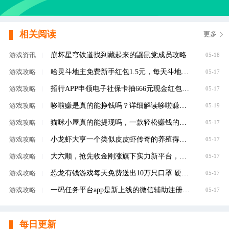
相关阅读
更多
崩坏星穹铁道找到藏起来的鼹鼠党成员攻略
游戏资讯
|
05-18
哈灵斗地主免费新手红包1.5元，每天斗地主领元
游戏攻略
|
05-17
招行APP申领电子社保卡抽666元现金红包，100%有礼
游戏攻略
|
05-17
哆啦赚是真的能挣钱吗？详细解读哆啦赚是不是
游戏攻略
|
05-19
猫咪小屋真的能提现吗，一款轻松赚钱的养成类
游戏攻略
|
05-17
小龙虾大亨一个类似皮皮虾传奇的养殖得分红虾
游戏攻略
|
05-17
大六顺，抢先收金刚涨旗下实力新平台，转发单
游戏攻略
|
05-17
恐龙有钱游戏每天免费送出10万只口罩 硬核回馈
游戏攻略
|
05-17
一码任务平台app是新上线的微信辅助注册赚钱平
游戏攻略
|
05-17
每日更新