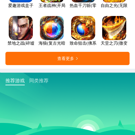
爱趣游戏盒子
王者战神(开局火龙套)
热血千刀斩(零氪送赞爆充)
自由之光(无限红包
禁地之战(碎墟诸天沉默)
海狼(复古光暗福利版)
致命狙击(佛系打金养老传奇)
天堂之刃(微变攻速
查看更多
推荐游戏
同类推荐